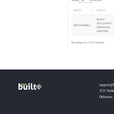
support@b
1151 Walk
Delaware, 