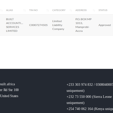
uilt.africa
+233 303 974 832 / 030804000
er Rd Ste 100
uniquement
)
United States
+232 73 550 000 (Sierra Leone
uniquement
)
+254 740 062 164 (Kenya
uniq