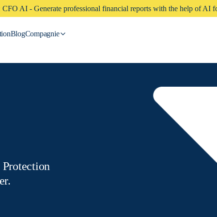
CFO AI - Generate professional financial reports with the help of AI fo
tion
Blog
Compagnie
 Protection
er.