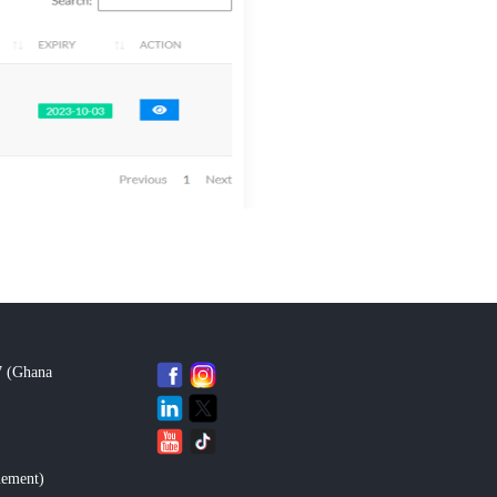
7 (Ghana
uement
)