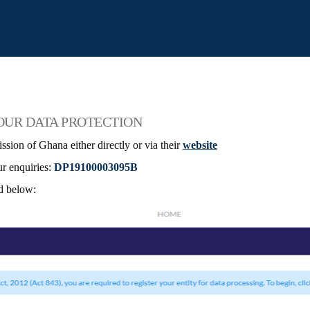
OUR DATA PROTECTION
ion of Ghana either directly or via their
website
r enquiries:
DP19100003095B
d below: